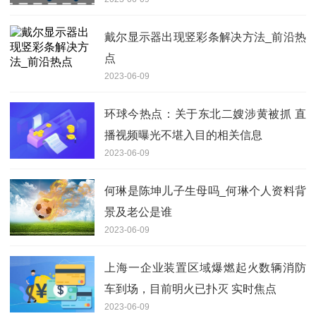
戴尔显示器出现竖彩条解决方法_前沿热
点
2023-06-09
环球今热点：关于东北二嫂涉黄被抓 直
播视频曝光不堪入目的相关信息
2023-06-09
何琳是陈坤儿子生母吗_何琳个人资料背
景及老公是谁
2023-06-09
上海一企业装置区域爆燃起火数辆消防
车到场，目前明火已扑灭 实时焦点
2023-06-09