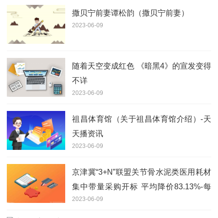
撒贝宁前妻谭松韵（撒贝宁前妻）
2023-06-09
随着天空变成红色 《暗黑4》的宣发变得
不详
2023-06-09
祖昌体育馆（关于祖昌体育馆介绍）-天
天播资讯
2023-06-09
京津冀“3+N”联盟关节骨水泥类医用耗材
集中带量采购开标 平均降价83.13%-每
2023-06-09
日消息