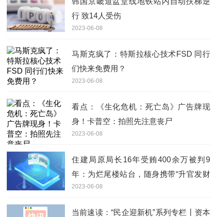
韩国京畿道盆堂线地铁站内自动扶梯逆
行 致14人受伤
2023-06-08
马斯克疯了：特斯拉核心技术FSD 同行
们快来免费用？
2023-06-08
看点：《生化危机：死亡岛》广告牌现
身！卡普空：拍照先注意丧尸
2023-06-08
住建局原局长16年受贿400余万被判9
年：为烂尾楼站台，随身携带“升官发财
2023-06-08
符”
当前速读：“民企迎新机”系列专栏丨资本