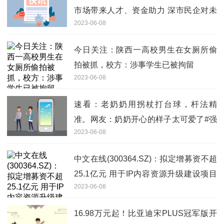
市场带来人才、资金助力 深市民企对未
2023-06-08
来发展持续乐观
今日关注：陕西一高校男生在女厕所偷
拍被抓，校方：涉事学生已被拘留
2023-06-08
速看：老奶奶用拐杖打台球，杆法精
准。网友：奶奶开心的样子太可爱了#强
2023-06-08
者从不抱怨球杆#台球#是时候展现真正
的技术了
中文在线(300364.SZ)：拟定增募资不超
25.1亿元 用于IP内容资源升级建设项目
2023-06-08
等
16.98万元起！比亚迪宋PLUS冠军版开