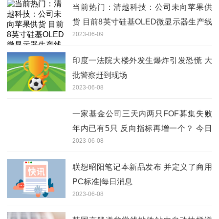
当前热门：清越科技：公司未向苹果供
货 目前8英寸硅基OLED微显示器生产线
2023-06-09
的良率、产能尚处于量产初期
印度一法院大楼外发生爆炸引发恐慌 大
批警察赶到现场
2023-06-08
一家基金公司三天内两只FOF募集失败
年内已有5只 反向指标再增一个？ 今日
2023-06-08
热搜
联想昭阳笔记本新品发布 并定义了商用
PC标准|每日消息
2023-06-08