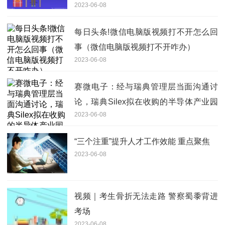
2023-06-08
每日头条!微信电脑版视频打不开怎么回
事（微信电脑版视频打不开咋办）
2023-06-08
赛微电子：经与瑞典管理层当面沟通讨
论，瑞典Silex拟在收购的半导体产业园
2023-06-08
区扩展建设业界领先的12英寸MEMS产
线，进一步扩充瑞典产线产能-天天简讯
“三个注重”提升人才工作效能 重点聚焦
2023-06-08
视频｜考生骨折无法走路 警察蜀黍背进
考场
2023-06-08