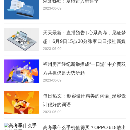
湖北秭归：夏橙进入销售季
2023-06-09
天天最新：直播预告 | 心系高考，见证梦
想！6月9日15点30分张家口日报社新媒
2023-06-09
体中心记者带你直击高考最后一刻
福州房产经纪新举措成“一日游” 中介费双
方共担仍是大势所趋
2023-06-09
每日热文：形容设计精美的词语_形容设
计很好的词语
2023-06-09
高考季什么手机值得买？OPPO 618放出