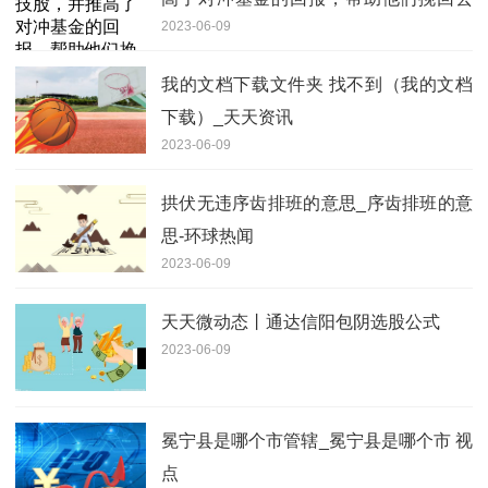
2023-06-09
年的损失-世界快报
我的文档下载文件夹 找不到（我的文档
下载）_天天资讯
2023-06-09
拱伏无违序齿排班的意思_序齿排班的意
思-环球热闻
2023-06-09
天天微动态丨通达信阳包阴选股公式
2023-06-09
冕宁县是哪个市管辖_冕宁县是哪个市 视
点