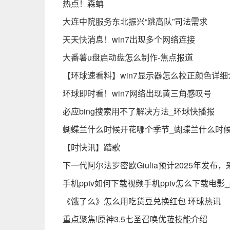
热点！森蚺
大连中院服务东北振兴“跳高队”司法需求
天天快消息！win7出现多个网络连接
大番薯u盘启动盘怎么制作-焦点报道
【环球速看料】win7显示器怎么校正颜色详细
环球即时看！win7网络出现黄三角感叹号
必应bing搜索用不了解决方法_环球快播报
蝴蝶兰什么时候开花哪个季节_蝴蝶兰什么时候
【时快讯】踏歌
下一代阿尔法罗密欧Giulia预计2025年发
手机pptv如何下载视频手机pptv怎么下载电影
《饿了么》怎么用吃货豆兑换红包 环球热讯
重点聚焦!原神3.5七圣召唤优菈技能介绍