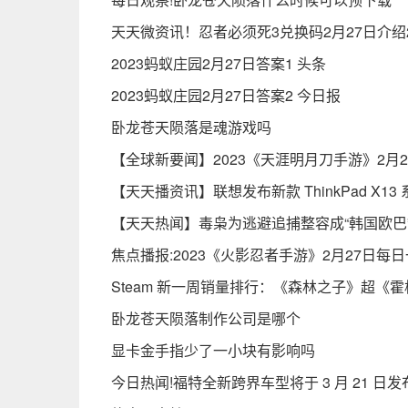
天天微资讯！忍者必须死3兑换码2月27日介绍2
2023蚂蚁庄园2月27日答案1 头条
2023蚂蚁庄园2月27日答案2 今日报
卧龙苍天陨落是魂游戏吗
【全球新要闻】2023《天涯明月刀手游》2月
【天天播资讯】联想发布新款 ThinkPad X
【天天热闻】毒枭为逃避追捕整容成“韩国欧巴
焦点播报:2023《火影忍者手游》2月27日每
Steam 新一周销量排行：《森林之子》超《
卧龙苍天陨落制作公司是哪个
显卡金手指少了一小块有影响吗
今日热闻!福特全新跨界车型将于 3 月 21 日