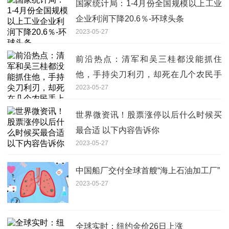
国家统计局：1-4月份全国规模以上工业
企业利润下降20.6％-环球头条
2023-05-27
前沿热点：清军和吴三桂都没能抓住
他，手持尖刀利刃，却死在几个农民手
2023-05-27
上
世界微资讯！股票涨停以后什么时候买
最合适 以下内容告诉你
2023-05-27
中国船厂交付全球首艘“海上石油加工厂”
2023-05-27
全球实时：纽约金价26日上涨