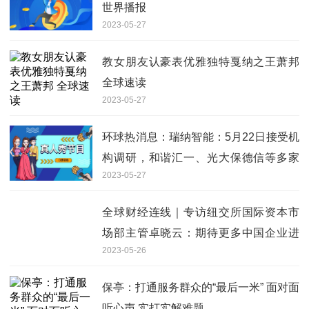
世界播报
2023-05-27
教女朋友认豪表优雅独特戛纳之王萧邦
全球速读
2023-05-27
环球热消息：瑞纳智能：5月22日接受机
构调研，和谐汇一、光大保德信等多家
2023-05-27
机构参与
全球财经连线｜专访纽交所国际资本市
场部主管卓晓云：期待更多中国企业进
2023-05-26
入美国市场
保亭：打通服务群众的“最后一米” 面对面
听心声 实打实解难题