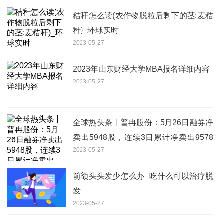
秸秆怎么读(农作物脱粒后剩下的茎:麦秸
秆)_环球实时
2023-05-27
2023年山东财经大学MBA报名详细内容
2023-05-27
全球热头条丨普冉股份：5月26日融券净
卖出5948股，连续3日累计净卖出9578
2023-05-27
股
前额头头发少怎么办_吃什么可以治疗脱
发
2023-05-27