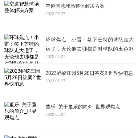
空道智慧球场整体解决方案
2023-05-27
环球焦点！小雷：签下芒特的球队走大
运了，无论他去哪都是对球队的出色补
2023-05-27
充
2023蚂蚁庄园5月28日答案2 世界快消息
2023-05-27
董乐_关于董乐的简介_世界观焦点
2023-05-27