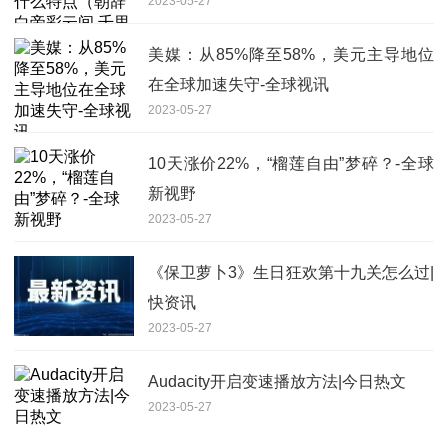
2023-05-27
江陵一日还）
美媒：从85%降至58%，美元主导地位
在全球加速失守-全球视讯
2023-05-27
10天涨价22%，“榴莲自由”梦碎？-全球
新视野
2023-05-27
《保卫萝卜3》生日狂欢第十九关怎么过|
快资讯
2023-05-27
Audacity开启变速播放方法|今日热文
2023-05-27