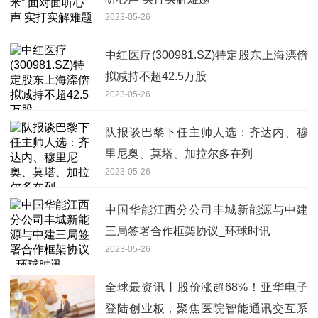
2023-05-26
中红医疗(300981.SZ)特定股东上海滦倴
拟减持不超42.5万股
2023-05-26
队报谈巴黎下任主帅人选：齐达内、穆
里尼奥、莫塔、加拉尔多在列
2023-05-26
中国华能江西分公司丰城新能源与中建
三局签署合作框架协议_环球时讯
2023-05-26
全球最资讯丨股价涨超68%！亚华电子
登陆创业板，聚焦医院智能通讯交互系