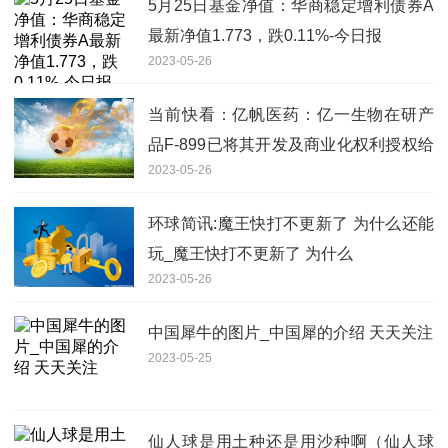
5月25日基金净值：华商稳定增利债券A
最新净值1.773，跌0.11%-今日报
2023-05-26
当前快看：亿帆医药：亿一生物在研产
品F-899已将其开发及商业化权利授权给
2023-05-26
公司了
环球简讯:魔王快打不更新了 为什么还能
玩_魔王快打不更新了 为什么
2023-05-26
中国犀牛的图片_中国犀的介绍 天天关注
2023-05-25
仙人球是用土种还是用沙种啊（仙人球